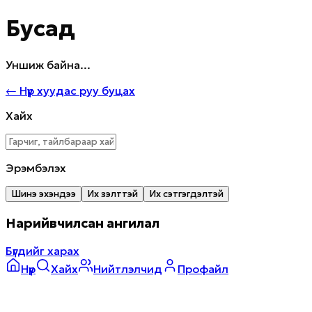
Бусад
Уншиж байна...
←
Нүүр хуудас руу буцах
Хайх
Эрэмбэлэх
Шинэ эхэндээ
Их үзэлттэй
Их сэтгэгдэлтэй
Нарийвчилсан ангилал
Бүгдийг харах
Нүүр
Хайх
Нийтлэлчид
Профайл