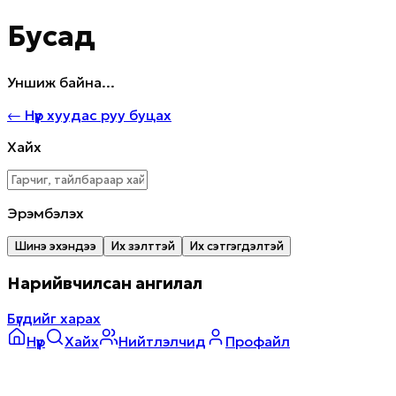
Бусад
Уншиж байна...
←
Нүүр хуудас руу буцах
Хайх
Эрэмбэлэх
Шинэ эхэндээ
Их үзэлттэй
Их сэтгэгдэлтэй
Нарийвчилсан ангилал
Бүгдийг харах
Нүүр
Хайх
Нийтлэлчид
Профайл