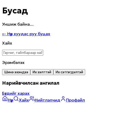
Бусад
Уншиж байна...
←
Нүүр хуудас руу буцах
Хайх
Эрэмбэлэх
Шинэ эхэндээ
Их үзэлттэй
Их сэтгэгдэлтэй
Нарийвчилсан ангилал
Бүгдийг харах
Нүүр
Хайх
Нийтлэлчид
Профайл