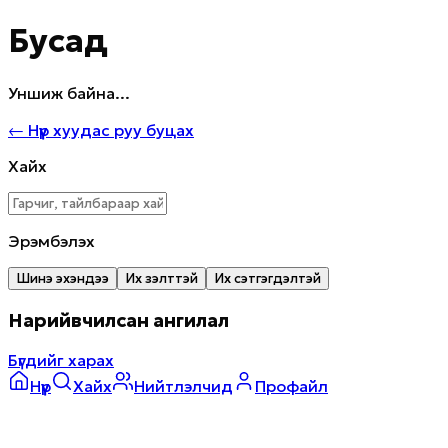
Бусад
Уншиж байна...
←
Нүүр хуудас руу буцах
Хайх
Эрэмбэлэх
Шинэ эхэндээ
Их үзэлттэй
Их сэтгэгдэлтэй
Нарийвчилсан ангилал
Бүгдийг харах
Нүүр
Хайх
Нийтлэлчид
Профайл