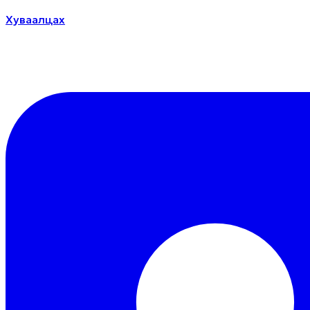
Хуваалцах