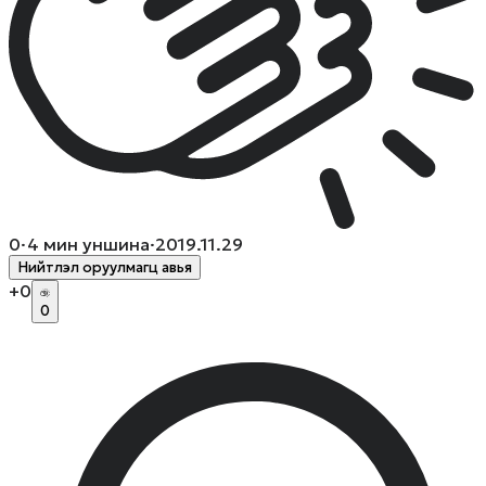
0
·
4
мин уншина
·
2019.11.29
Нийтлэл оруулмагц авья
+
0
0