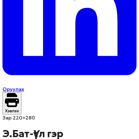
Оруулах
Хэвлэх
Зар 220×280
Э.Бат-Үүл гэр