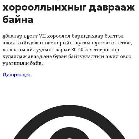
хорооллынхныг даврааж
байна
үхбаатар дүүрэгт VII хороолол баригдахаар бэлтгэл
ажил хийгдэж инженерийн шугам сүлжээгээ татаж,
хашааны айлуудын газрыг 30-40 сая төгрөгөөр
худалдаж аваад энэ бүтээн байгуулалтын ажил овоо
урагшилж байв.
Дашрэнцэн