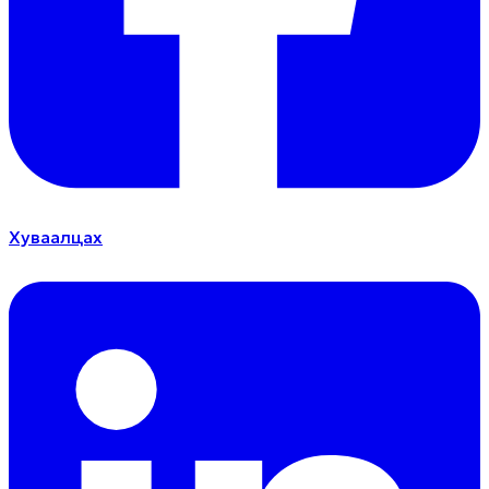
Хуваалцах