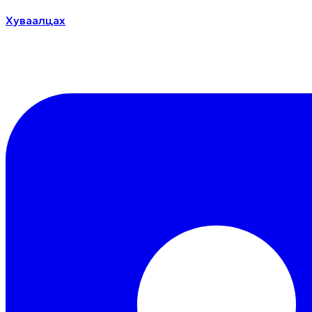
Хуваалцах