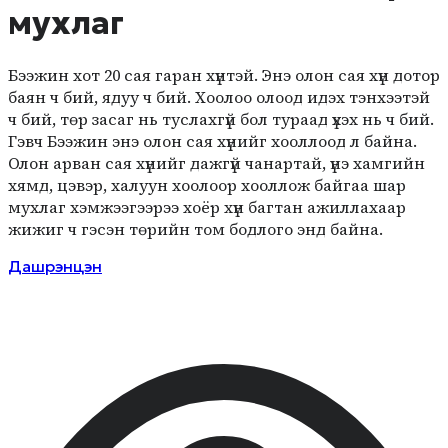
мухлаг
Бээжин хот 20 сая гаран хүнтэй. Энэ олон сая хүн дотор
баян ч бий, ядуу ч бий. Хоолоо олоод идэх тэнхээтэй
ч бий, төр засаг нь туслахгүй бол тураад үхэх нь ч бий.
Гэвч Бээжин энэ олон сая хүнийг хооллоод л байна.
Олон арван сая хүнийг дажгүй чанартай, үнэ хамгийн
хямд, цэвэр, халуун хоолоор хооллож байгаа шар
мухлаг хэмжээгээрээ хоёр хүн багтан ажиллахаар
жижиг ч гэсэн төрийн том бодлого энд байна.
Дашрэнцэн