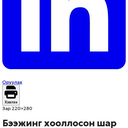
Оруулах
Хэвлэх
Зар 220×280
Бээжинг хооллосон шар