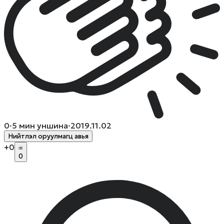
0
·
5
мин уншина
·
2019.11.02
Нийтлэл оруулмагц авья
+
0
0