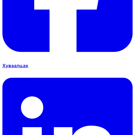
Хуваалцах