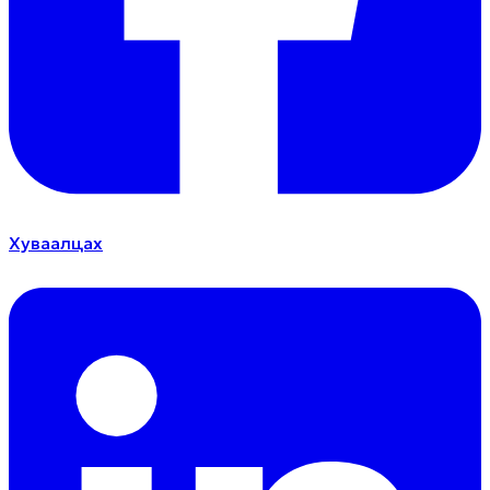
Хуваалцах