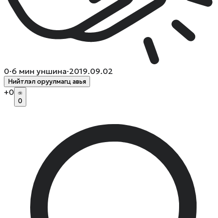
0
·
6
мин уншина
·
2019.09.02
Нийтлэл оруулмагц авья
+
0
0