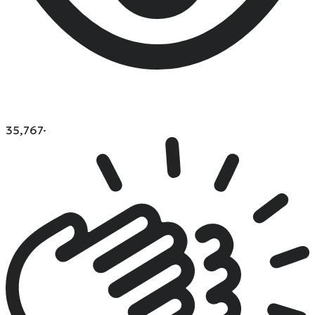
35,767
·