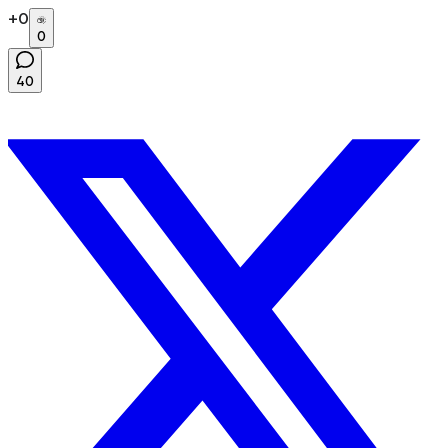
+
0
0
40