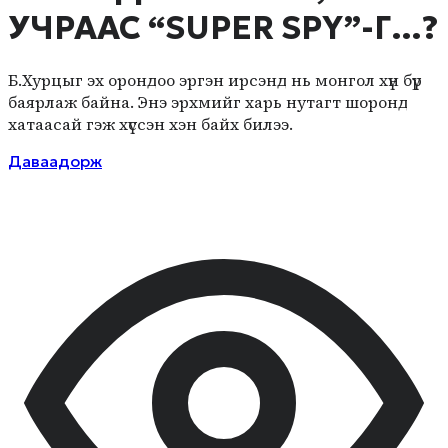
УЧРААС “SUPER SPY”-Г…?
Б.Хурцыг эх орондоо эргэн ирсэнд нь монгол хүн бүр
баярлаж байна. Энэ эрхмийг харь нутагт шоронд
хатаасай гэж хүссэн хэн байх билээ.
Даваадорж