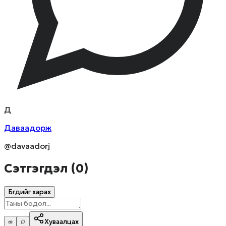
Д
Даваадорж
@davaadorj
Сэтгэгдэл (
0
)
Бүгдийг харах
Хуваалцах