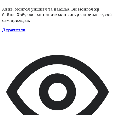
Алив, монгол уншигч та наашаа. Би монгол хүн
байна. Хоёулаа аминчилж монгол хүн чанарын тухай
сэм ярилцъя.
Доржготов