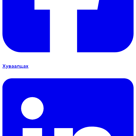
Хуваалцах