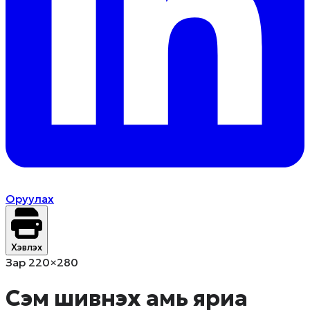
Оруулах
Хэвлэх
Зар 220×280
Сэм шивнэх амь яриа