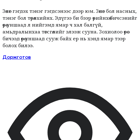
Зөнөг гэгдэх тэнэг гэгдсэнээс дээр юм. Зөнөг бол насных,
тэнэг бол төрөлхийнх. Эдүгээ би бээр өөрийнхөө бичсэнийг
өөрөө уншаад л нийгэмд ямар ч хал балгүй,
амьдралынхаа төгсгөлийг элээж сууна. Зохиолоо өөрөө
бичээд өөрөө уншаад сууж байх ер нь хэнд ямар тээр
болох билээ.
Доржготов