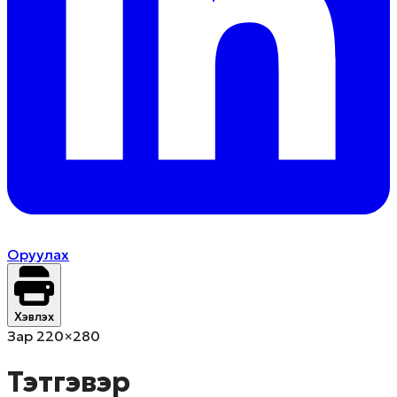
Оруулах
Хэвлэх
Зар 220×280
Тэтгэвэр