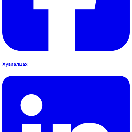
Хуваалцах