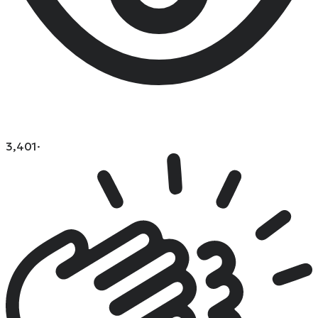
3,401
·