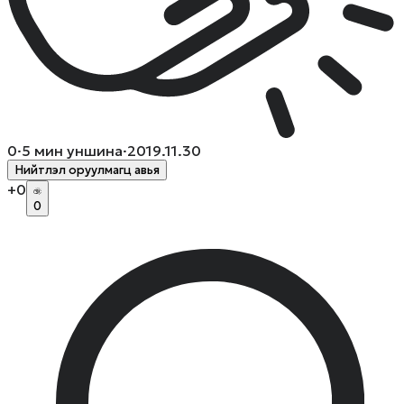
0
·
5
мин уншина
·
2019.11.30
Нийтлэл оруулмагц авья
+
0
0