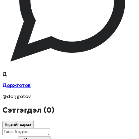
Д
Доржготов
@dorjgotov
Сэтгэгдэл (
0
)
Бүгдийг харах