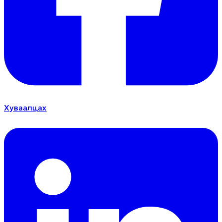
Хуваалцах