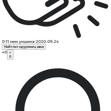
0
·
11
мин уншина
·
2020.09.24
Нийтлэл оруулмагц авья
+
0
0