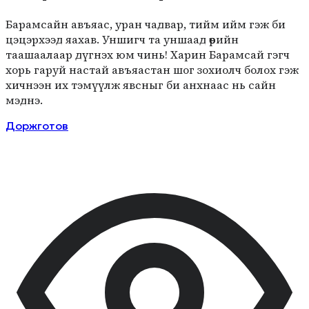
Барамсайн авъяас, уран чадвар, тийм ийм гэж би
цэцэрхээд яахав. Уншигч та уншаад өөрийн
таашаалаар дүгнэх юм чинь! Харин Барамсай гэгч
хорь гаруй настай авъяастан шог зохиолч болох гэж
хичнээн их тэмүүлж явсныг би анхнаас нь сайн
мэднэ.
Доржготов