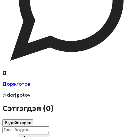
Д
Доржготов
@dorjgotov
Сэтгэгдэл (
0
)
Бүгдийг харах