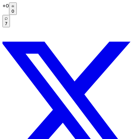
+
0
0
7