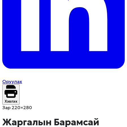
Оруулах
Хэвлэх
Зар 220×280
Жаргалын Барамсай