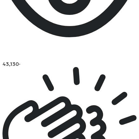
43,130
·