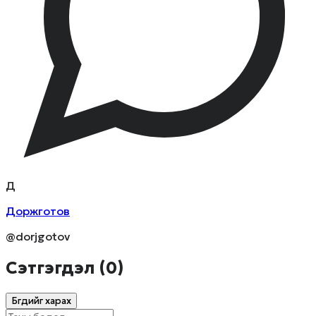
Д
Доржготов
@dorjgotov
Сэтгэгдэл (
0
)
Бүгдийг харах