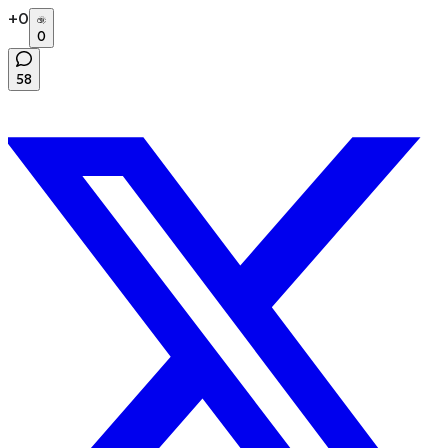
+
0
0
58