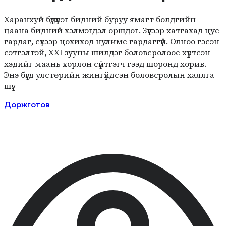
Харанхуй бүдүүлэг бидний буруу ямагт болдгийн
цаана бидний хэлмэгдэл оршдог. Зүүгээр хатгахад цус
гардаг, сүхээр цохиход нулимс гардаггүй. Олноо гэсэн
сэтгэлтэй, ХХI зууны шилдэг боловсролоос хүртсэн
хэдийг маань хорлон сүйтгэгч гээд шоронд хорив.
Энэ бүгд улстөрийн жингүйдсэн боловсролын хаялга
шүү.
Доржготов