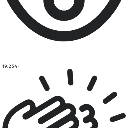
19,234
·