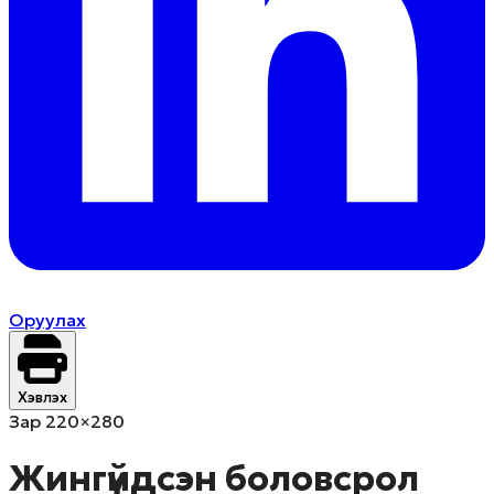
Оруулах
Хэвлэх
Зар 220×280
Жингүйдсэн боловсрол