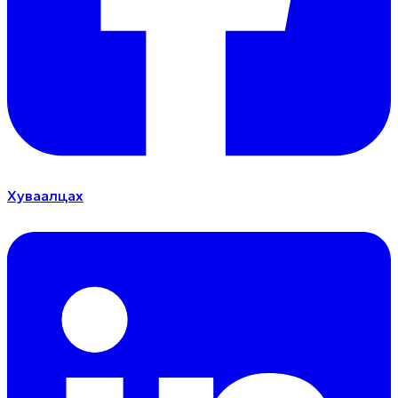
Хуваалцах