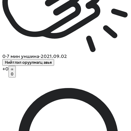
0
·
7
мин уншина
·
2021.09.02
Нийтлэл оруулмагц авья
+
0
0