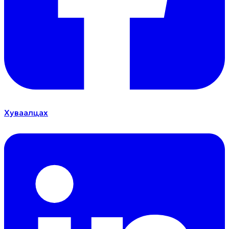
Хуваалцах