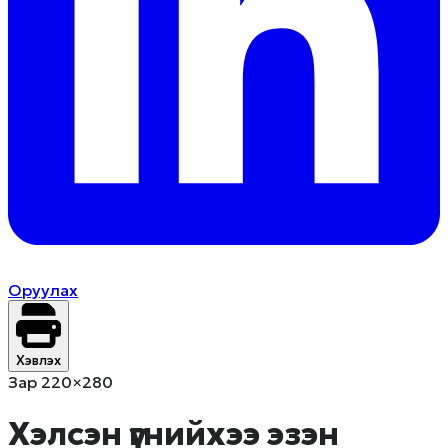
Оруулах
Хэвлэх
Зар 220×280
Хэлсэн үгнийхээ эзэн