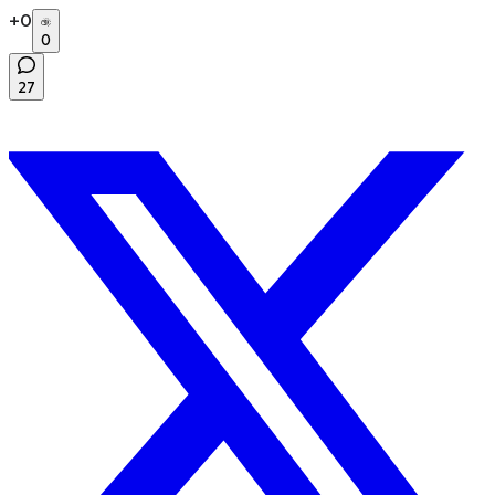
+
0
0
27