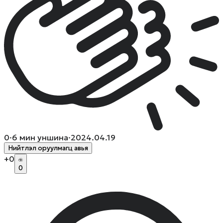
0
·
6
мин уншина
·
2024.04.19
Нийтлэл оруулмагц авья
+
0
0