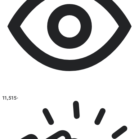
11,515
·