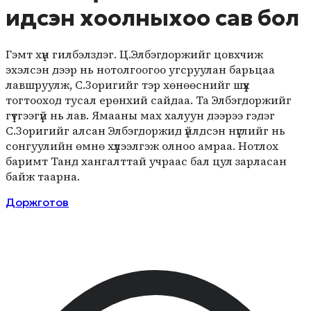
идсэн хоолныхоо сав бол
Гэмт хүн гилбэлздэг. Ц.Элбэгдоржийг цовхчиж
эхэлсэн дээр нь нотолгоогоо угсруулан барьцаа
лавшруулж, С.Зоригийг тэр хөнөөснийг шүүх
тогтооход тусал ерөнхий сайдаа. Та Элбэгдоржийг
гүтгээгүй нь лав. Ямааны мах халуун дээрээ гэдэг
С.Зоригийг алсан Элбэгдоржид үйлдсэн нүглийг нь
сонгуулийн өмнө хүлээлгэж олноо амраа. Нотлох
баримт Танд хангалттай учраас бал цул зарласан
байж таарна.
Доржготов