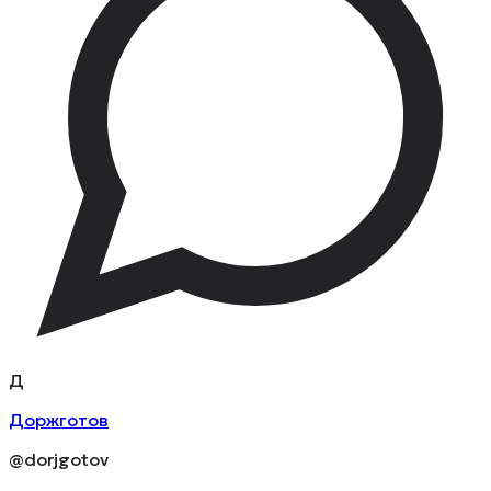
Д
Доржготов
@dorjgotov