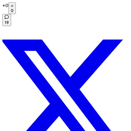
+
0
0
19