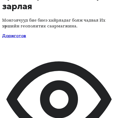
зарлая
Монголчууд бие биеэ хайрладаг болж чадвал Их
хөршийн геополитик саармагжина.
Доржготов