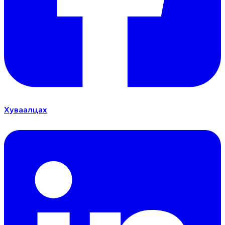
Хуваалцах