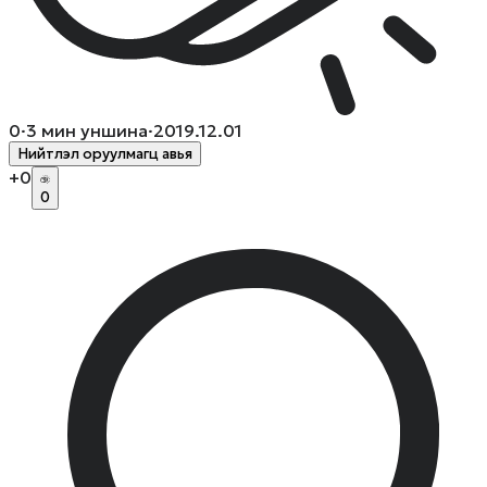
0
·
3
мин уншина
·
2019.12.01
Нийтлэл оруулмагц авья
+
0
0