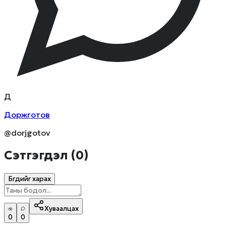
Д
Доржготов
@dorjgotov
Сэтгэгдэл (
0
)
Бүгдийг харах
Хуваалцах
0
0