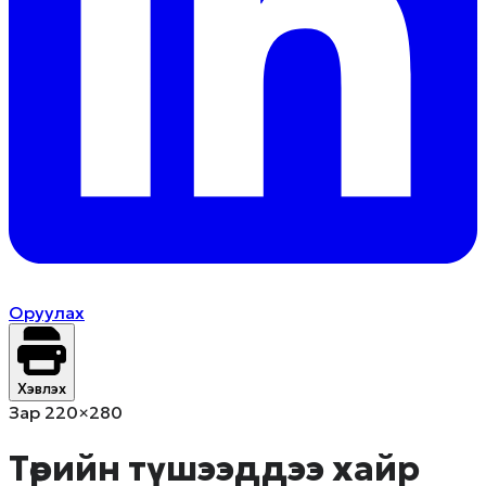
Оруулах
Хэвлэх
Зар 220×280
Төрийн түшээддээ хайр