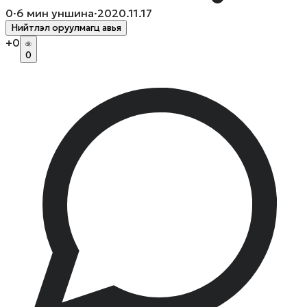
0
·
6
мин уншина
·
2020.11.17
Нийтлэл оруулмагц авья
+
0
0