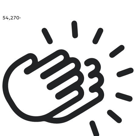
54,270
·