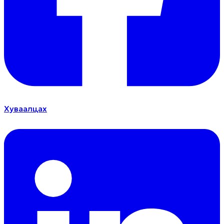
Хуваалцах