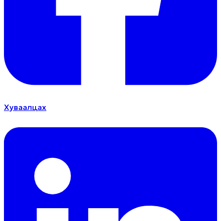
Хуваалцах