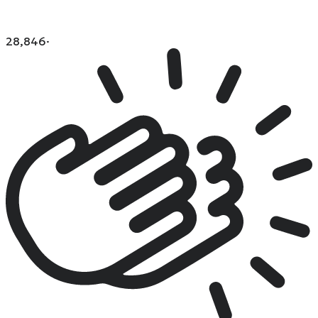
28,846
·