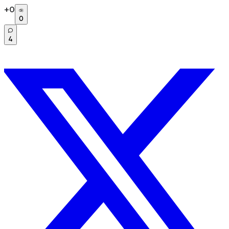
+
0
0
4