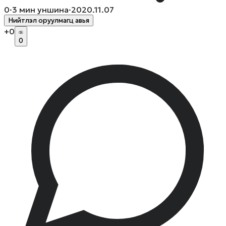
0
·
3
мин уншина
·
2020.11.07
Нийтлэл оруулмагц авья
+
0
0