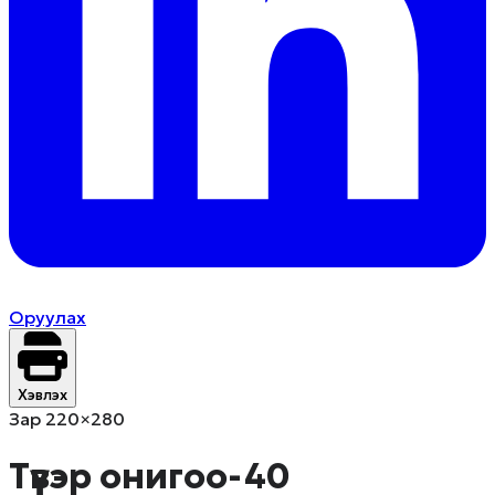
Оруулах
Хэвлэх
Зар 220×280
Түүвэр онигоо-40