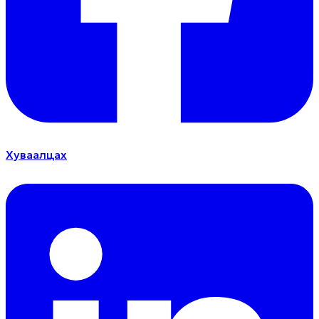
Хуваалцах