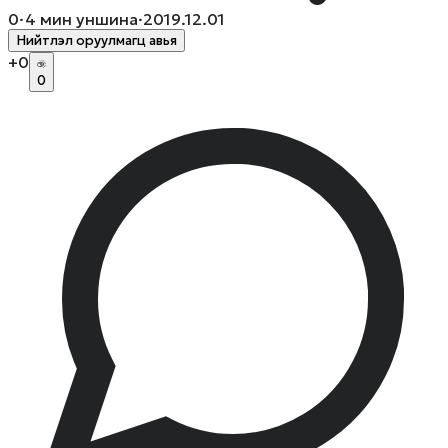
0
·
4
мин уншина
·
2019.12.01
Нийтлэл оруулмагц авья
+
0
0