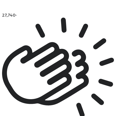
27,740
·