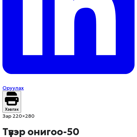
Оруулах
Хэвлэх
Зар 220×280
Түүвэр онигоо-50