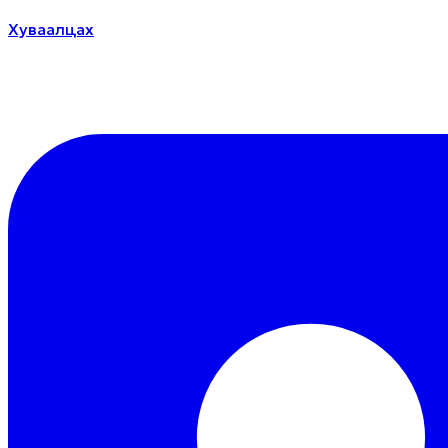
Хуваалцах