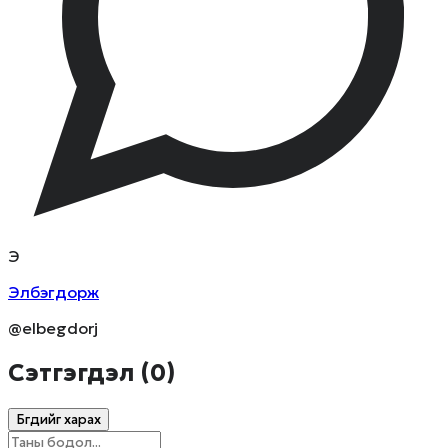
Э
Элбэгдорж
@elbegdorj
Сэтгэгдэл (
0
)
Бүгдийг харах