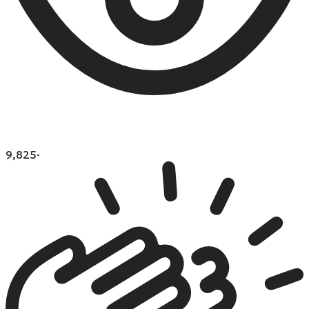
9,825
·