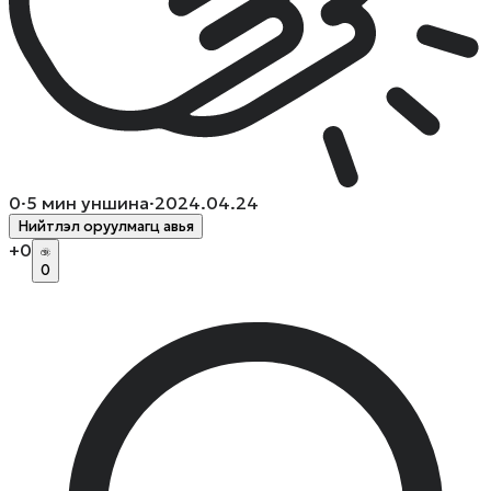
0
·
5
мин уншина
·
2024.04.24
Нийтлэл оруулмагц авья
+
0
0