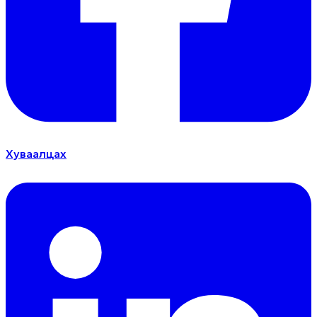
Хуваалцах