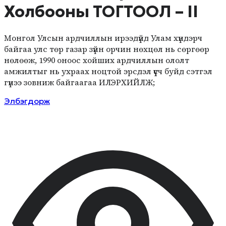
Холбооны ТОГТООЛ – II
Монгол Улсын ардчиллын ирээдүйд Улам хүндэрч
байгаа улс төр газар зүйн орчин нөхцөл нь сөргөөр
нөлөөж, 1990 оноос хойших ардчиллын ололт
амжилтыг нь ухраах ноцтой эрсдэл үүсч буйд сэтгэл
гүнээ зовниж байгаагаа ИЛЭРХИЙЛЖ;
Элбэгдорж