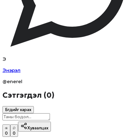
Э
Энэрэл
@enerel
Сэтгэгдэл (
0
)
Бүгдийг харах
Хуваалцах
0
0