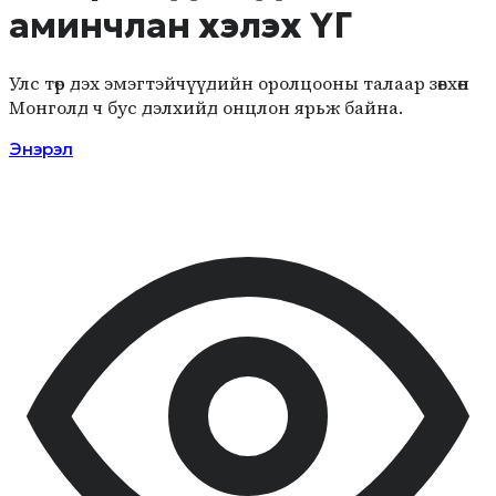
аминчлан хэлэх ҮГ
Улс төр дэх эмэгтэйчүүдийн оролцооны талаар зөвхөн
Мон­голд ч бус дэлхийд онцлон ярьж байна.
Энэрэл