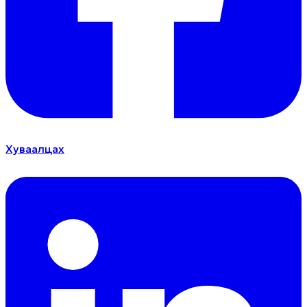
Хуваалцах