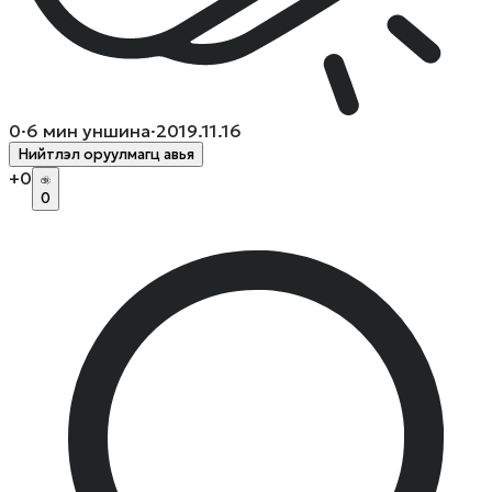
0
·
6
мин уншина
·
2019.11.16
Нийтлэл оруулмагц авья
+
0
0