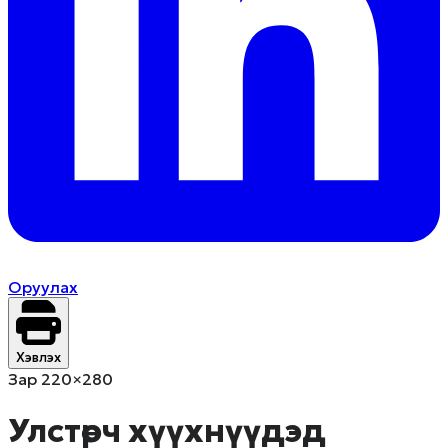
Оруулах
Хэвлэх
Зар 220×280
Улстөрч хүүхнүүдэд