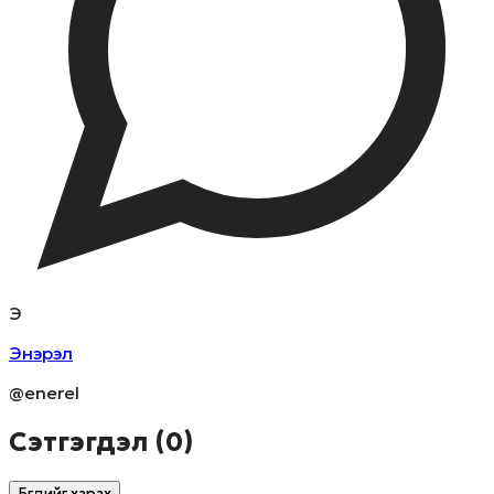
Э
Энэрэл
@enerel
Сэтгэгдэл (
0
)
Бүгдийг харах