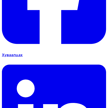
Хуваалцах