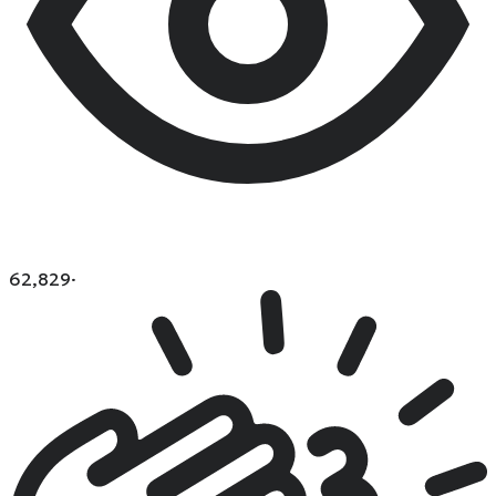
62,829
·