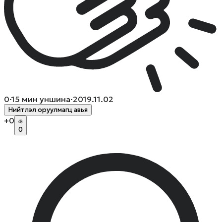
0
·
15
мин уншина
·
2019.11.02
Нийтлэл оруулмагц авья
+
0
0