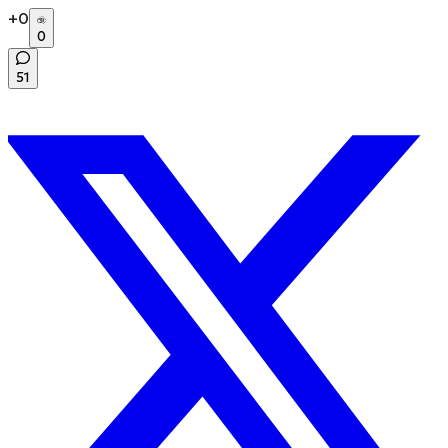
+
0
0
51