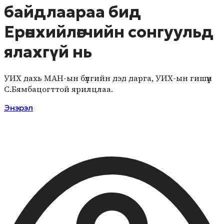
байдлаараа бид
Ерөнхийлөгчийн сонгуульд
ялахгүй нь
УИХ дахь МАН-ын бүлгийн дэд дарга, УИХ-ын гишүүн
С.Бямбацогттой ярилцлаа.
Энэрэл