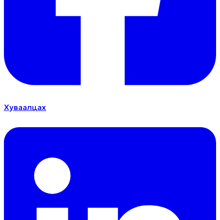
Хуваалцах