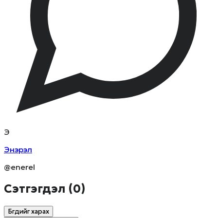
Э
Энэрэл
@enerel
Сэтгэгдэл (
0
)
Бүгдийг харах