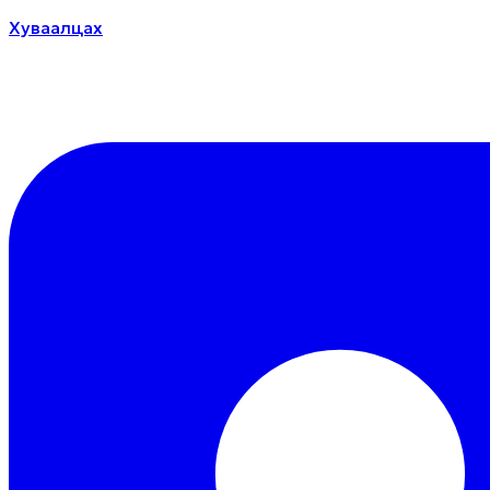
Хуваалцах