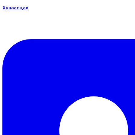
Хуваалцах