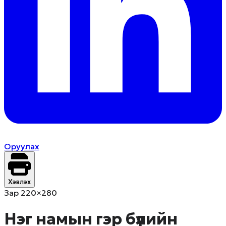
Оруулах
Хэвлэх
Зар 220×280
Нэг намын гэр бүлийн