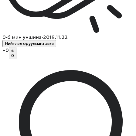
0
·
6
мин уншина
·
2019.11.22
Нийтлэл оруулмагц авья
+
0
0