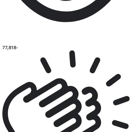
77,818
·