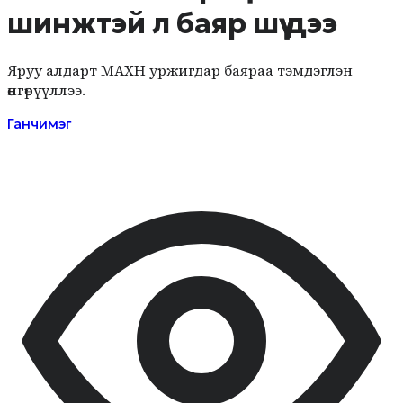
шинжтэй л баяр шүү дээ
Яруу алдарт МАХН уржигдар баяраа тэмдэглэн
өнгөрүүллээ.
Ганчимэг