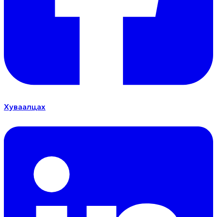
Хуваалцах