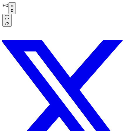
+
0
0
79