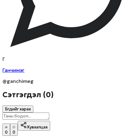
Г
Ганчимэг
@ganchimeg
Сэтгэгдэл (
0
)
Бүгдийг харах
Хуваалцах
0
0