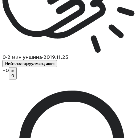
0
·
2
мин уншина
·
2019.11.25
Нийтлэл оруулмагц авья
+
0
0