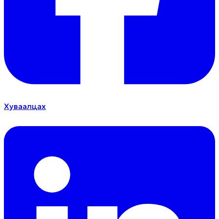
Хуваалцах