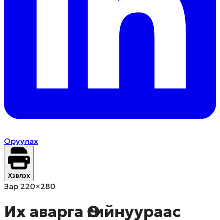
Оруулах
Хэвлэх
Зар 220×280
Их аварга Өгийнуураас