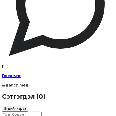
Г
Ганчимэг
@ganchimeg
Сэтгэгдэл (
0
)
Бүгдийг харах