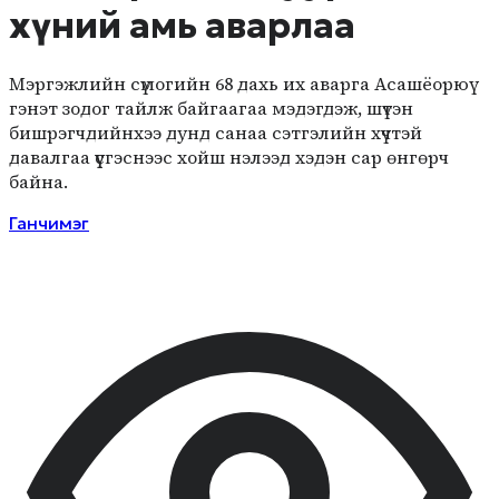
хүний амь аварлаа
Мэргэжлийн сүмогийн 68 дахь их аварга Асашёорюү
гэнэт зодог тайлж байгаагаа мэдэгдэж, шүтэн
бишрэгч­дийнхээ дунд санаа сэтгэлийн хүчтэй
давалгаа үүсгэснээс хойш нэлээд хэдэн сар өнгөрч
байна.
Ганчимэг