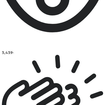
3,439
·