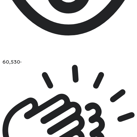
60,530
·