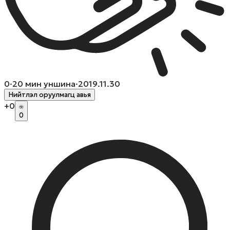
0
·
20
мин уншина
·
2019.11.30
Нийтлэл оруулмагц авья
+
0
0