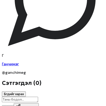
Г
Ганчимэг
@ganchimeg
Сэтгэгдэл (
0
)
Бүгдийг харах