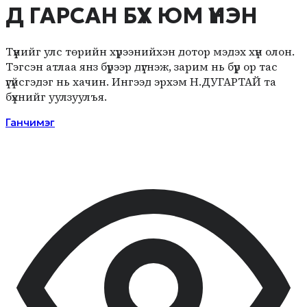
Д ГАРСАН БҮХ ЮМ ҮНЭН
Түүнийг улс төрийн хүрээнийхэн дотор мэдэх хүн олон.
Тэгсэн атлаа янз бүрээр дүгнэж, зарим нь бүр ор тас
үгүйсгэдэг нь хачин. Ингээд эрхэм Н.ДУГАРТАЙ та
бүхнийг уулзуулъя.
Ганчимэг