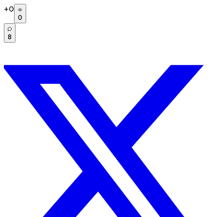
+
0
0
8