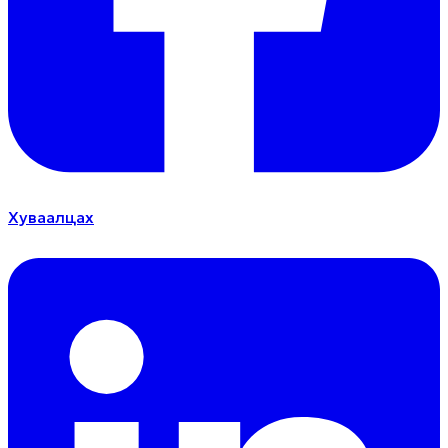
Хуваалцах