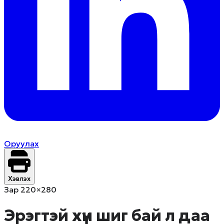
Оруулах
Хэвлэх
Зар 220×280
Эрэгтэй хүн шиг бай л даа