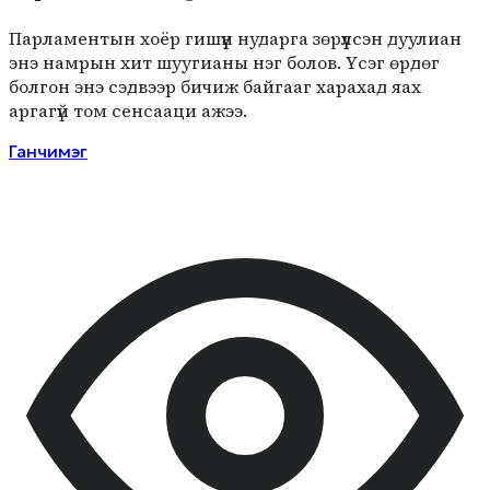
Парламентын хоёр гишүүн нударга зөрүүлсэн дуулиан
энэ намрын хит шуугианы нэг болов. Үсэг өрдөг
болгон энэ сэдвээр бичиж байгааг харахад яах
аргагүй том сенсааци ажээ.
Ганчимэг