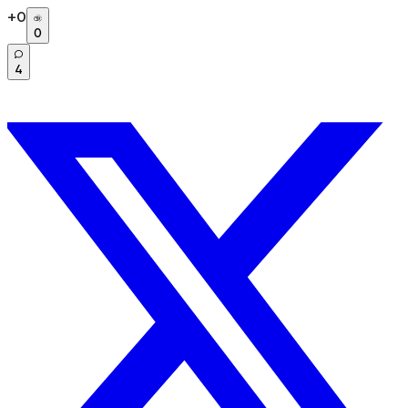
+
0
0
4