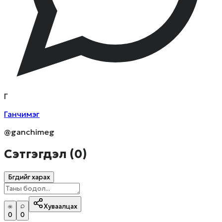
Г
Ганчимэг
@ganchimeg
Сэтгэгдэл (
0
)
Бүгдийг харах
Хуваалцах
0
0