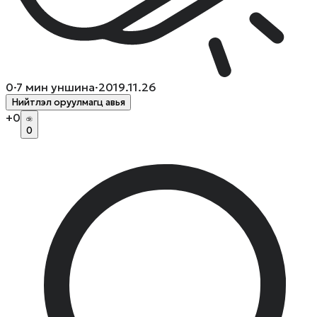
0
·
7
мин уншина
·
2019.11.26
Нийтлэл оруулмагц авья
+
0
0