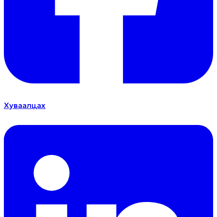
Хуваалцах