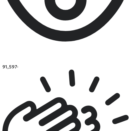
91,597
·