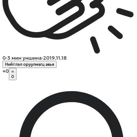
0
·
3
мин уншина
·
2019.11.18
Нийтлэл оруулмагц авья
+
0
0