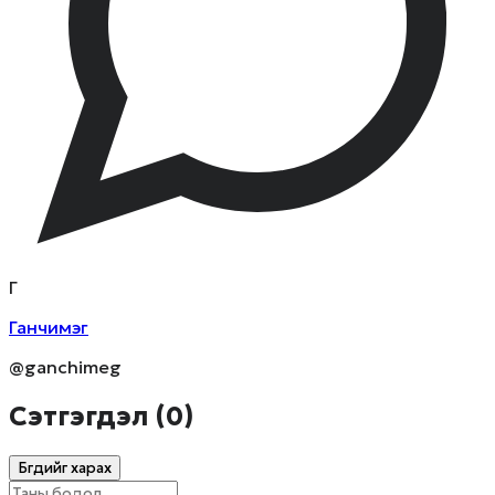
Г
Ганчимэг
@ganchimeg
Сэтгэгдэл (
0
)
Бүгдийг харах