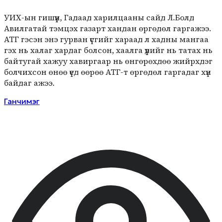
УИХ-ын гишүүн, Гадаад харилцааны сайд Л.Болд
Авилгатай тэмцэх газарт хандан өргөдөл гаргажээ.
АТГ гэсэн энэ гурван үсгийг хараад л хадны мангаа
гэх нь халаг хардаг болсон, хаалга үүдийг нь татах нь
байтугай хажуу хавиргаар нь өнгөрөхдөө жийрхдэг
болчихсон өнөө үед өөрөө АТГ-т өргөдөл гаргадаг хүн
байдаг ажээ.
Ганчимэг