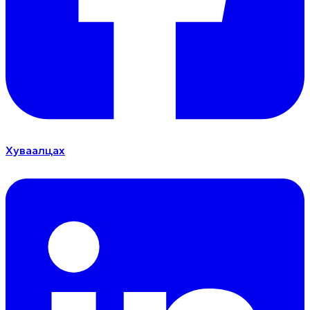
Хуваалцах