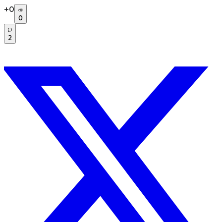
+
0
0
2