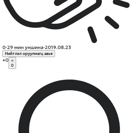
0
·
29
мин уншина
·
2019.08.23
Нийтлэл оруулмагц авья
+
0
0