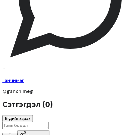
Г
Ганчимэг
@ganchimeg
Сэтгэгдэл (
0
)
Бүгдийг харах