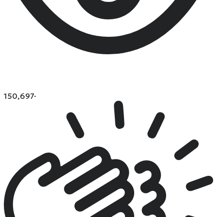
150,697
·