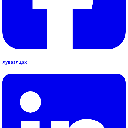
Хуваалцах