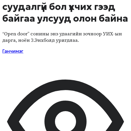
суудалгүй бол үхчих гээд
байгаа улсууд олон байна
“Open door” сонины энэ удаагийн зочноор УИХ-ын
дарга, ноён З.Энхболд уригдлаа.
Ганчимэг