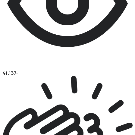
41,137
·