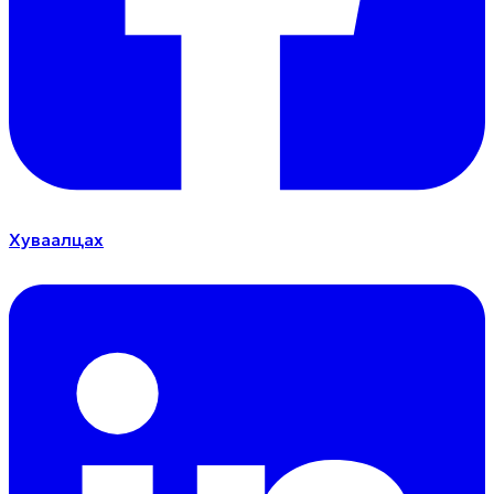
Хуваалцах