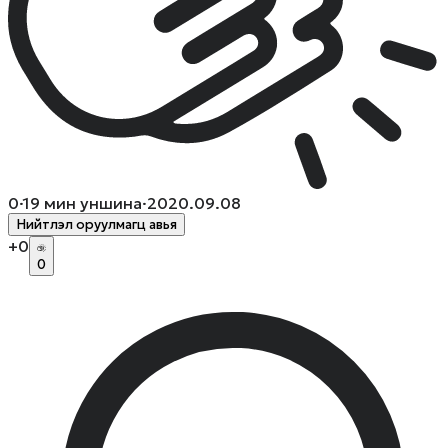
0
·
19
мин уншина
·
2020.09.08
Нийтлэл оруулмагц авья
+
0
0