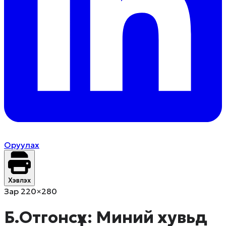
Оруулах
Хэвлэх
Зар 220×280
Б.Отгонсүх: Миний хувьд