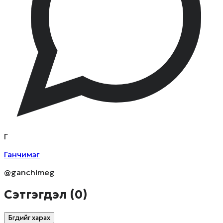
Г
Ганчимэг
@ganchimeg
Сэтгэгдэл (
0
)
Бүгдийг харах