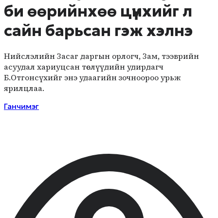
би өөрийнхөө цүнхийг л
сайн барьсан гэж хэлнэ
Нийслэлийн Засаг даргын орлогч, Зам, тээврийн
асуудал хариуцсан төслүүдийн удирдагч
Б.Отгонсүхийг энэ удаагийн зочноороо урьж
ярилцлаа.
Ганчимэг