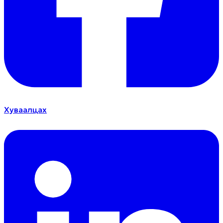
Хуваалцах