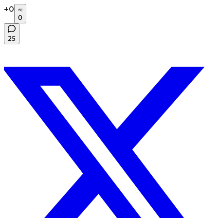
+
0
0
25