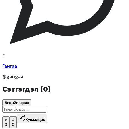
Г
Гангаа
@gangaa
Сэтгэгдэл (
0
)
Бүгдийг харах
Хуваалцах
0
0