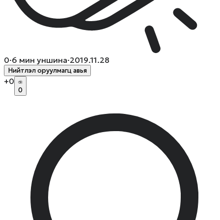
0
·
6
мин уншина
·
2019.11.28
Нийтлэл оруулмагц авья
+
0
0