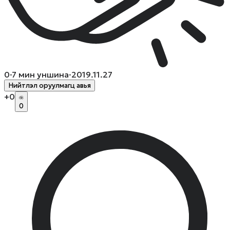
0
·
7
мин уншина
·
2019.11.27
Нийтлэл оруулмагц авья
+
0
0