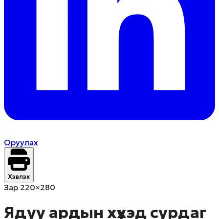
Оруулах
Хэвлэх
Зар 220×280
Ядуу ардын хүүхэд сурдаг