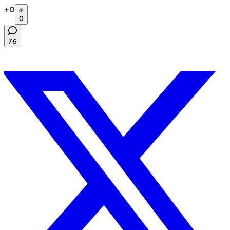
+
0
0
76