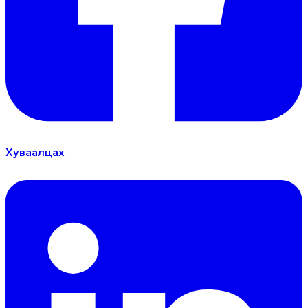
Хуваалцах