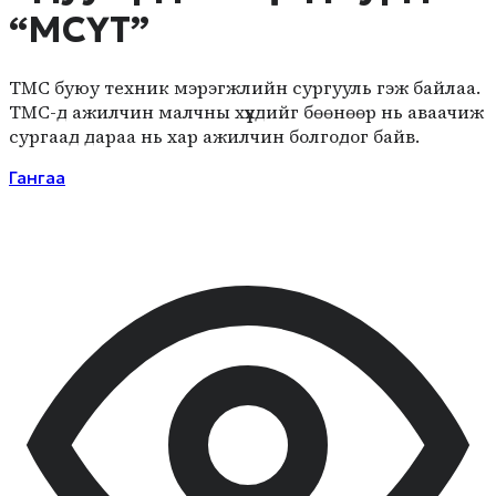
“МСҮТ”
ТМС буюу техник мэрэгжлийн сургууль гэж байлаа.
ТМС-д ажилчин малчны хүүхдийг бөөнөөр нь аваачиж
сургаад дараа нь хар ажилчин болгодог байв.
Гангаа