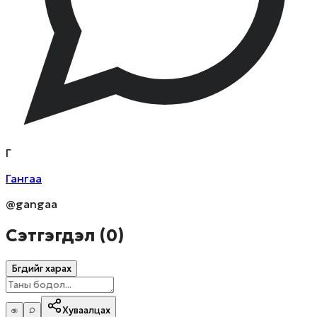
Г
Гангаа
@gangaa
Сэтгэгдэл (
0
)
Бүгдийг харах
Хуваалцах