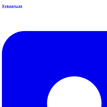
Хуваалцах