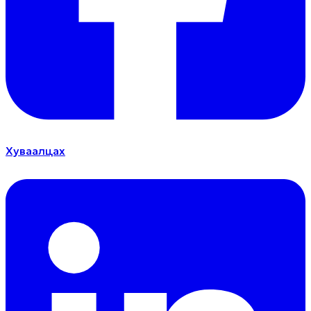
Хуваалцах