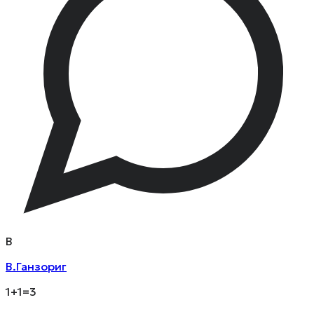
В
В.Ганзориг
1+1=3