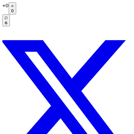
+
0
0
6