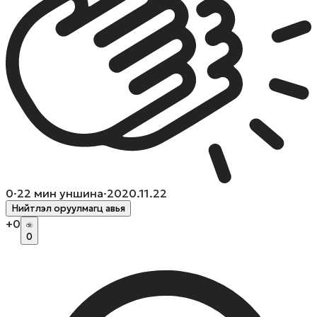
0
·
22
мин уншина
·
2020.11.22
Нийтлэл оруулмагц авья
+
0
0