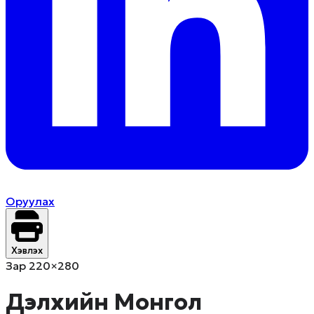
Оруулах
Хэвлэх
Зар 220×280
Дэлхийн Монгол