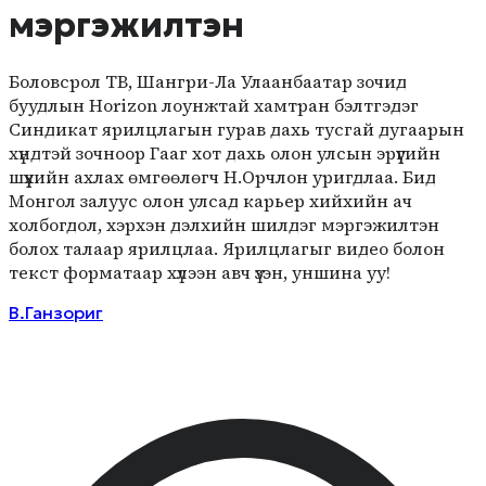
мэргэжилтэн
Боловсрол ТВ, Шангри-Ла Улаанбаатар зочид
буудлын Horizon лоунжтай хамтран бэлтгэдэг
Синдикат ярилцлагын гурав дахь тусгай дугаарын
хүндтэй зочноор Гааг хот дахь олон улсын эрүүгийн
шүүхийн ахлах өмгөөлөгч Н.Орчлон уригдлаа. Бид
Монгол залуус олон улсад карьер хийхийн ач
холбогдол, хэрхэн дэлхийн шилдэг мэргэжилтэн
болох талаар ярилцлаа. Ярилцлагыг видео болон
текст форматаар хүлээн авч үзэн, уншина уу!
В.Ганзориг