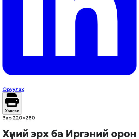
Оруулах
Хэвлэх
Зар 220×280
Хүний эрх ба Иргэний орон