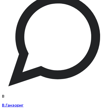
В
В.Ганзориг