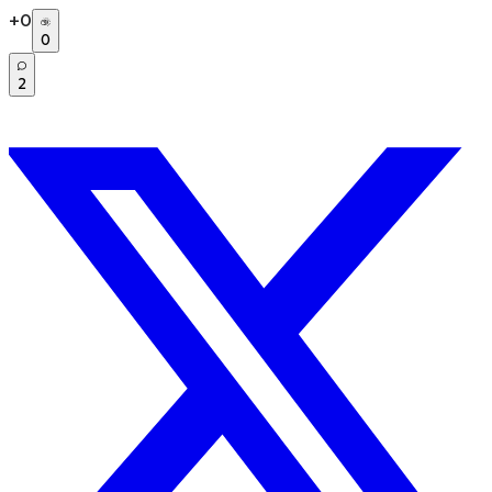
+
0
0
2