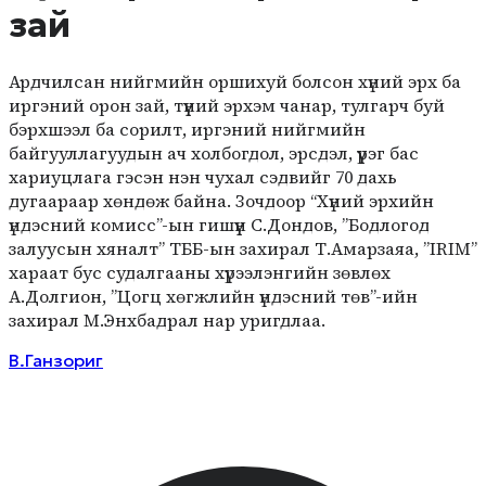
зай
Ардчилсан нийгмийн оршихуй болсон хүний эрх ба
иргэний орон зай, түүний эрхэм чанар, тулгарч буй
бэрхшээл ба сорилт, иргэний нийгмийн
байгууллагуудын ач холбогдол, эрсдэл, үүрэг бас
хариуцлага гэсэн нэн чухал сэдвийг 70 дахь
дугаараар хөндөж байна. Зочдоор “Хүний эрхийн
үндэсний комисс”-ын гишүүн С.Дондов, ”Бодлогод
залуусын хяналт” ТББ-ын захирал Т.Амарзаяа, ”IRIM”
хараат бус судалгааны хүрээлэнгийн зөвлөх
А.Долгион, ”Цогц хөгжлийн үндэсний төв”-ийн
захирал М.Энхбадрал нар уригдлаа.
В.Ганзориг