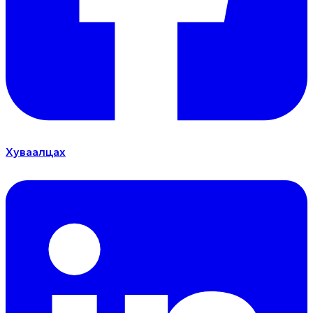
Хуваалцах