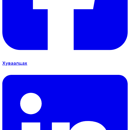
Хуваалцах