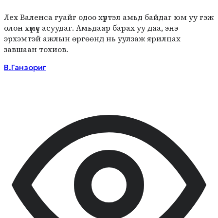
Лех Валенса гуайг одоо хүртэл амьд байдаг юм уу гэж
олон хүмүүс асуудаг. Амьдаар барах уу даа, энэ
эрхэмтэй ажлын өргөөнд нь уулзаж ярилцах
завшаан тохиов.
В.Ганзориг