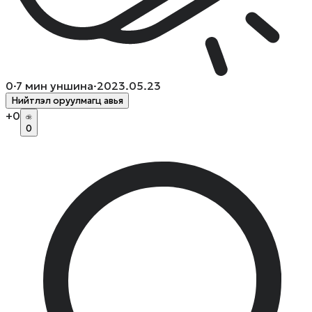
0
·
7
мин уншина
·
2023.05.23
Нийтлэл оруулмагц авья
+
0
0