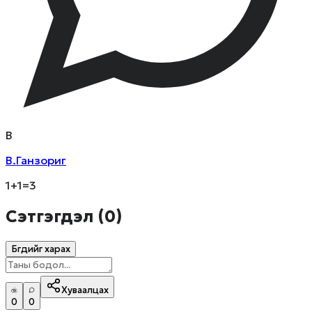
В
В.Ганзориг
1+1=3
Сэтгэгдэл (
0
)
Бүгдийг харах
Хуваалцах
0
0