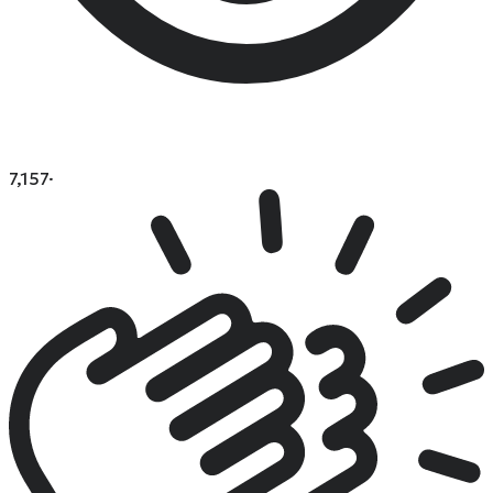
7,157
·