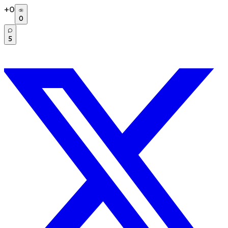
+
0
0
5