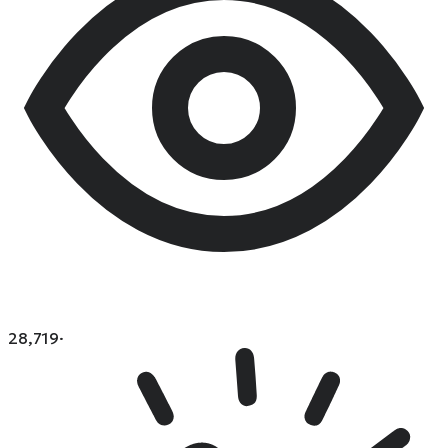
28,719
·