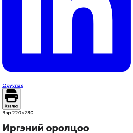
Оруулах
Хэвлэх
Зар 220×280
Иргэний оролцоо