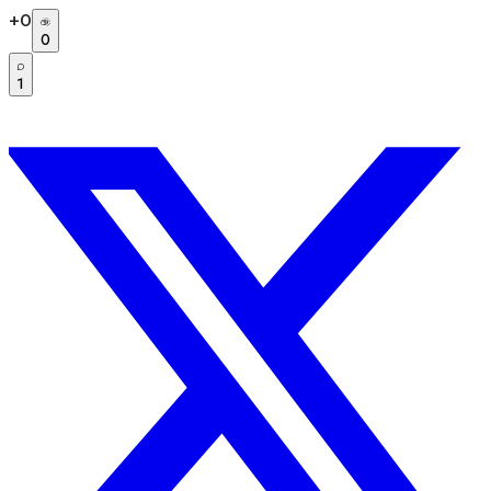
+
0
0
1