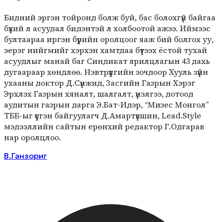
Бидний эргэн тойронд болж буй, бас болохгүй байгаа
бүхий л асуудал бидэнтэй л холбоотой ажээ. Иймээс
бултаараа иргэн бүрийн оролцоог яаж бий болгох уу,
эерэг нийгмийг хэрхэн хамтдаа бүтээх ёстой тухай
асуудлыг манай баг Синдикат ярилцлагын 43 дахь
дугаараар хөндлөө. Нэвтрүүлгийн зочдоор Хууль зүйн
ухааны доктор Д.Сүнжид, Засгийн Газрын Хэрэг
Эрхлэх Газрын хяналт, шалгалт, үнэлгээ, дотоод
аудитын газрын дарга Э.Бат-Идэр, “Мизес Монгол”
ТББ-ыг үүсгэн байгуулагч Д.Амартүвшин, Lead.Style
мэдээллийн сайтын ерөнхий редактор Г.Одгарав
нар оролцлоо.
В.Ганзориг