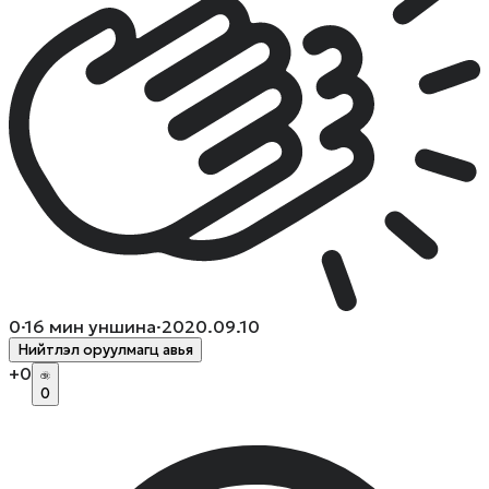
0
·
16
мин уншина
·
2020.09.10
Нийтлэл оруулмагц авья
+
0
0