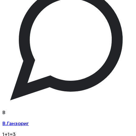
В
В.Ганзориг
1+1=3