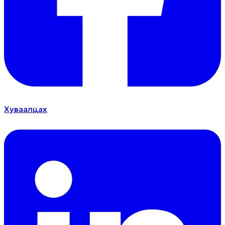
Хуваалцах