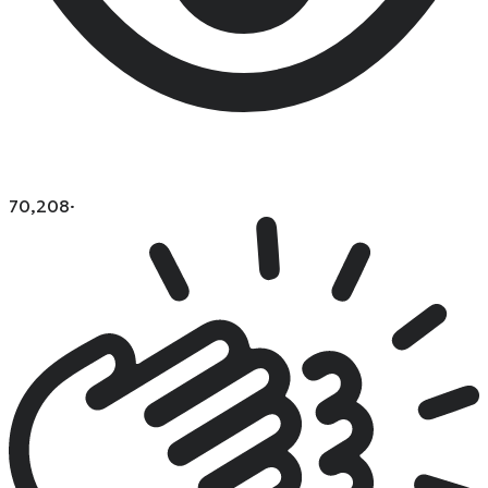
70,208
·