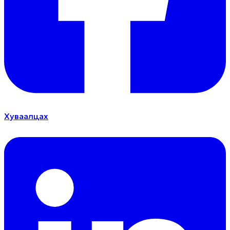
Хуваалцах