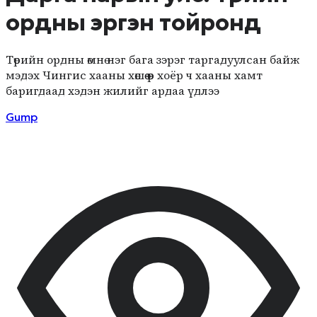
ордны эргэн тойронд
Төрийн ордны өмнө нэг бага зэрэг таргадуулсан байж
мэдэх Чингис хааны хөшөө өөр хоёр ч хааны хамт
баригдаад хэдэн жилийг ардаа үдлээ
Gump