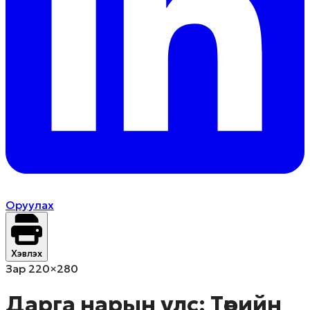
Оруулах
Хэвлэх
Зар 220×280
Дарга нарын улс: Төрийн