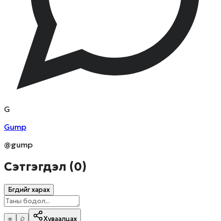
G
Gump
@gump
Сэтгэгдэл (
0
)
Бүгдийг харах
Хуваалцах