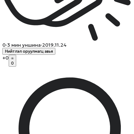
0
·
3
мин уншина
·
2019.11.24
Нийтлэл оруулмагц авья
+
0
0