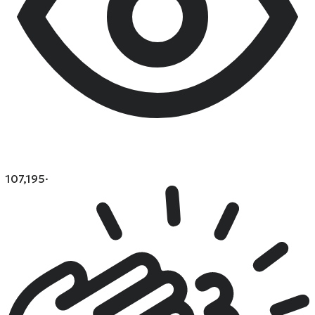
107,195
·