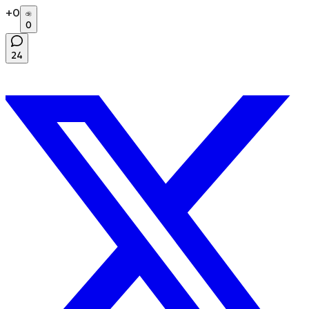
+
0
0
24