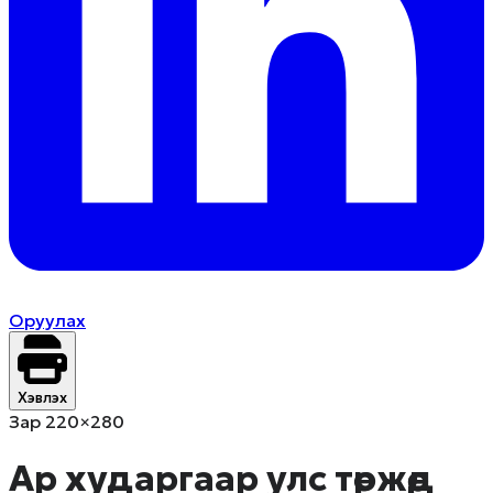
Оруулах
Хэвлэх
Зар 220×280
Ар хударгаар улс төржөөд