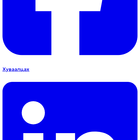
Хуваалцах