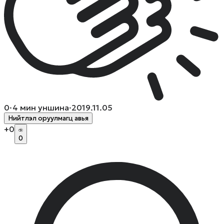
0
·
4
мин уншина
·
2019.11.05
Нийтлэл оруулмагц авья
+
0
0