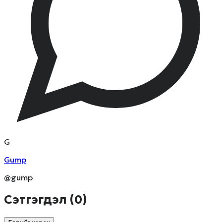
G
Gump
@gump
Сэтгэгдэл (
0
)