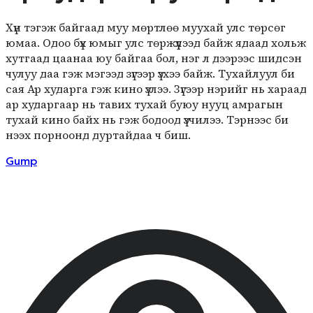
Хүн тэгэж байгаад муу мөртлөө муухай улс төрсөг
юмаа. Одоо бүх юмыг улс төржүүлээд байж ядаад хольж
хутгаад цаанаа юу байгаа бол, нэг л дээрээс шидсэн
чулуу даа гэж мэгээд зүгээр үзхээ байж. Тухайлуул би
сая Ар хударга гэж кино үзлээ. Зүгээр нэрийг нь хараад
ар хударгаар нь тавих тухай буюу нууц амрагын
тухай кино байх нь гэж бодоод үзчилээ. Тэрнээс би
нээх порноонд дуртайдаа ч биш.
Gump