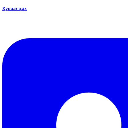
Хуваалцах