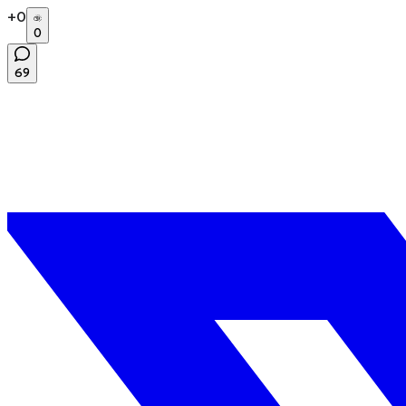
+
0
0
69