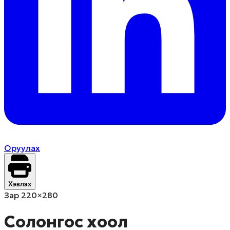
Оруулах
Хэвлэх
Зар 220×280
Солонгос хоол