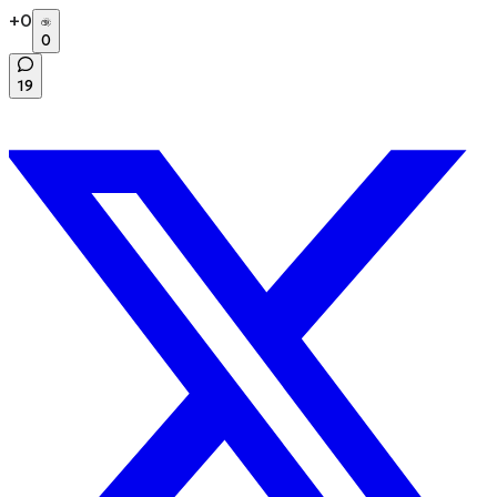
+
0
0
19