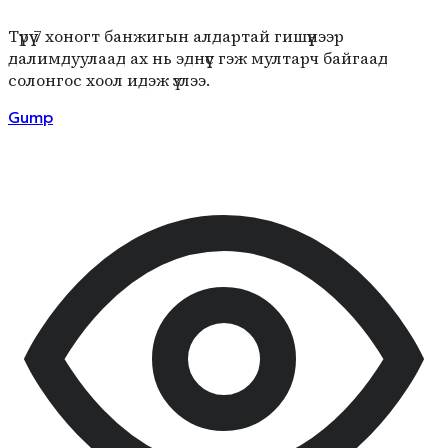
Түрүү 7 хоногт банжигын алдартай гишүүнээр
далимдуулаад ах нь эднүүс гэж мултарч байгаад
солонгос хоол идэж үзлээ.
Gump