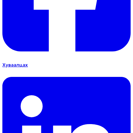
Хуваалцах