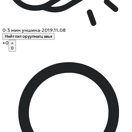
0
·
3
мин уншина
·
2019.11.08
Нийтлэл оруулмагц авья
+
0
0