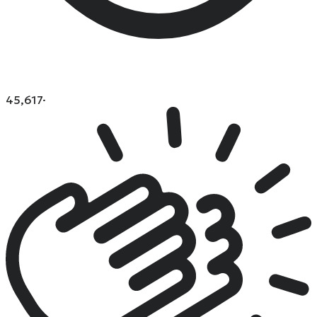
45,617
·