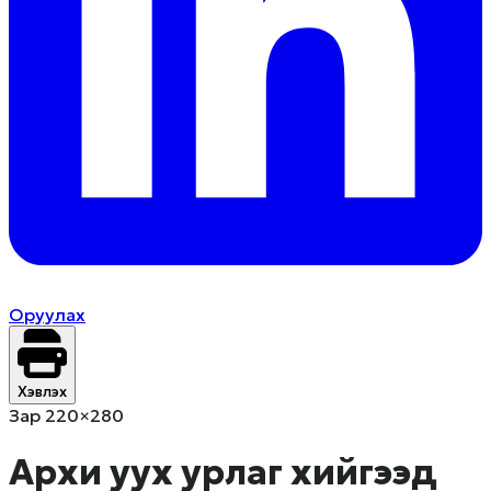
Оруулах
Хэвлэх
Зар 220×280
Архи уух урлаг хийгээд