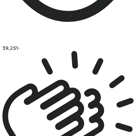
39,251
·