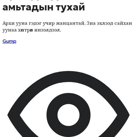
амьтадын тухай
Архи ууна гэдэг учир жанцантай. Зиа эхлээд сайхан
уунаа хөнтрөөл инээлдээл.
Gump