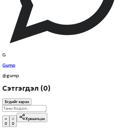
G
Gump
@gump
Сэтгэгдэл (
0
)
Бүгдийг харах
Хуваалцах
0
0