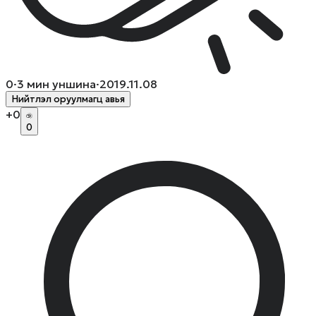
0
·
3
мин уншина
·
2019.11.08
Нийтлэл оруулмагц авья
+
0
0