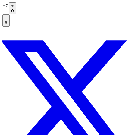
+
0
0
8