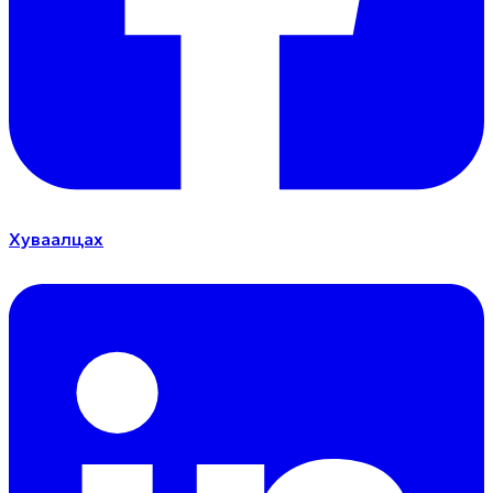
Хуваалцах