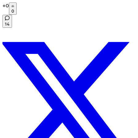
+
0
0
14