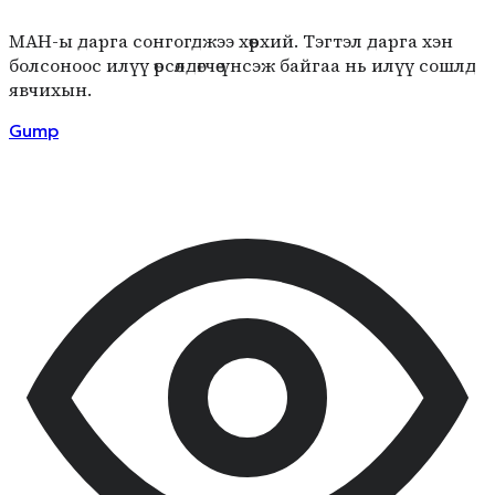
МАН-ы дарга сонгогджээ хөөрхий. Тэгтэл дарга хэн
болсоноос илүү өрсөлдөгчөө үнсэж байгаа нь илүү сошлд
явчихын.
Gump