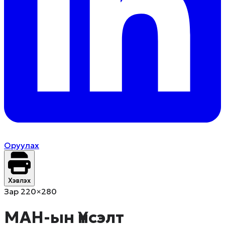
Оруулах
Хэвлэх
Зар 220×280
МАН-ын Үнсэлт