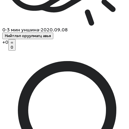
0
·
3
мин уншина
·
2020.09.08
Нийтлэл оруулмагц авья
+
0
0