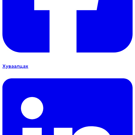
Хуваалцах