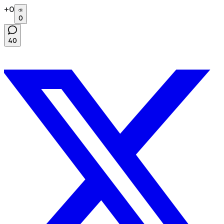
+
0
0
40