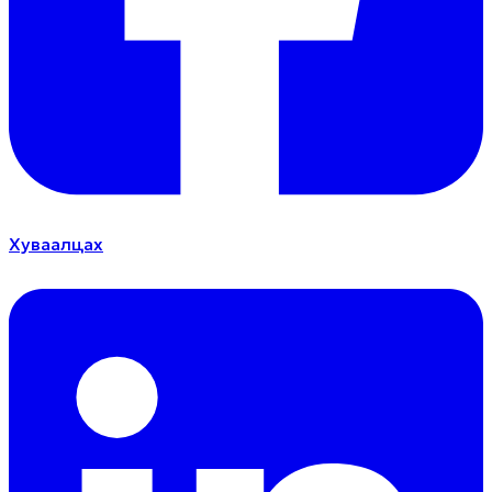
Хуваалцах