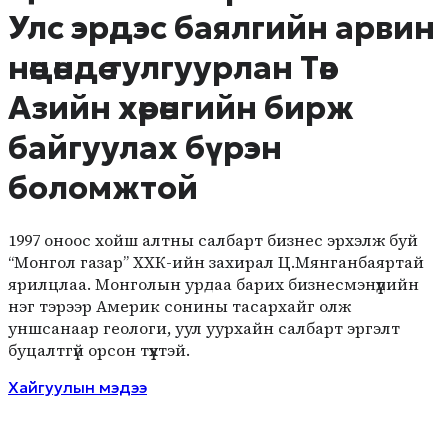
Улс эрдэс баялгийн арвин
нөөцөндөө тулгуурлан Төв
Азийн хөрөнгийн бирж
байгуулах бүрэн
боломжтой
1997 оноос хойш алтны салбарт бизнес эрхэлж буй
“Монгол газар” ХХК-ийн захирал Ц.Мянганбаяртай
ярилцлаа. Монголын урдаа барих бизнесмэнүүдийн
нэг тэрээр Америк сонины тасархайг олж
уншсанаар геологи, уул уурхайн салбарт эргэлт
буцалтгүй орсон түүхтэй.
Хайгуулын мэдээ