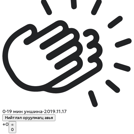
0
·
19
мин уншина
·
2019.11.17
Нийтлэл оруулмагц авья
+
0
0