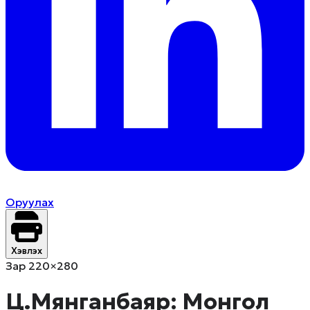
Оруулах
Хэвлэх
Зар 220×280
Ц.Мянганбаяр: Монгол