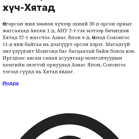
хүч-Хятад
Өнгөрсөн жил зөөлөн хүчээр эхний 30-д орсон орныг
жагсаахад Англи 1-д, АНУ 2-т гэх мэтээр бичигдэж
Хятад 22-т жагсчээ. Азиас Япон 6-д, Өмнөд Солонгос
11-д явж байгаа нь дээгүүрт орсон хэрэг. Магадгүй
энэ үзүүлэлт Монголд бас багцаатай байж болох юм.
Иргэдээс авсан санал асуулгаар монголчуудын
хамгийн элэгтэй орнуудад Азиас Япон, Солонгос
тэгээд сүүлд нь Хятад явдаг.
Индра