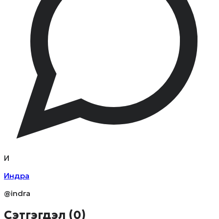
И
Индра
@indra
Сэтгэгдэл (
0
)