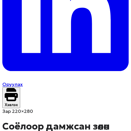
Оруулах
Хэвлэх
Зар 220×280
Соёлоор дамжсан зөөлөн