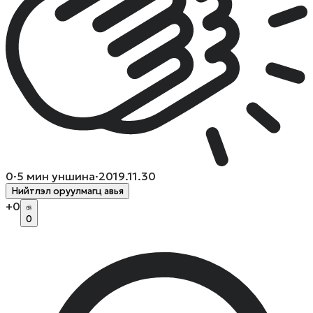
0
·
5
мин уншина
·
2019.11.30
Нийтлэл оруулмагц авья
+
0
0