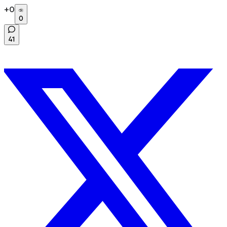
+
0
0
41