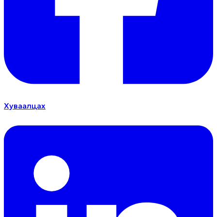
Хуваалцах