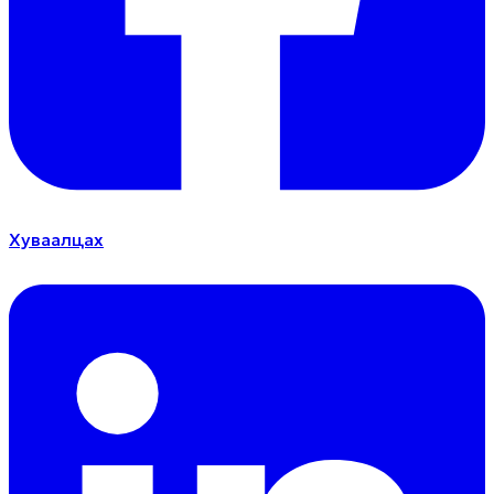
Хуваалцах