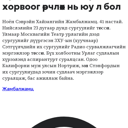
хорвоог өөрчлөх нь юу л бол
Ноён Сэврэйн Хайзангийн Жамбалжамц. 41 настай.
Нийслэлийн 23 дугаар дунд сургуулийг төгссөн.
Улмаар Москвагийн Театр урлагийн дээд
сургуулийг дүүргэсэн ЗХУ-ын (хуучнаар)
Сэтгүүлчдийн их сургуулийг Радио сурвалжлагчийн
мэргэжлээр төгссөн. Бүх холбоотны Урлаг судлалын
хүрээлэнд аспирантурт суралцсан. Одоо
Калифорни муж улсын Нортриж, мөн Стэнфордын
их сургуулиудад зочин судлаач мэргэжлээр
суралцаж, бас ажиллаж байна.
Жамбалжамц