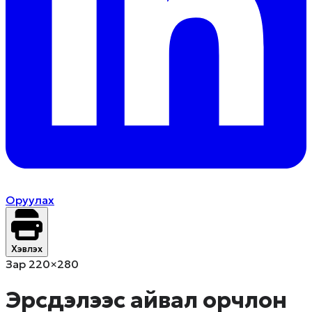
Оруулах
Хэвлэх
Зар 220×280
Эрсдэлээс айвал орчлон