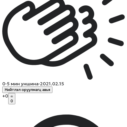
0
·
5
мин уншина
·
2021.02.15
Нийтлэл оруулмагц авья
+
0
0