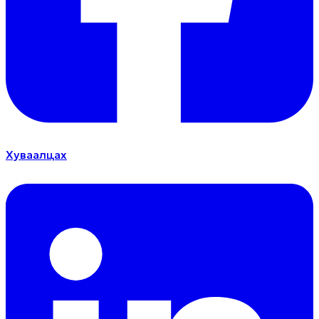
Хуваалцах