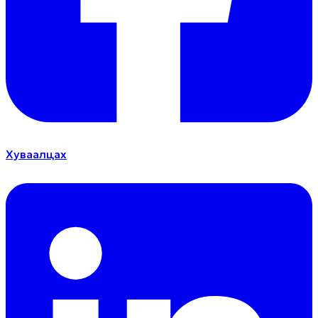
Хуваалцах