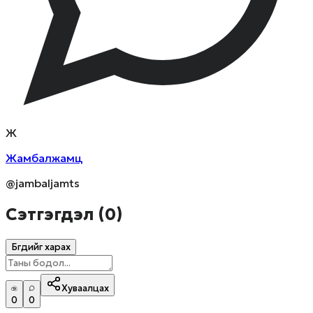
Ж
Жамбалжамц
@jambaljamts
Сэтгэгдэл (
0
)
Бүгдийг харах
Хуваалцах
0
0