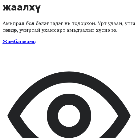
жаалхүү
Амьдрал бол бэлэг гэдэг нь тодорхой. Урт удаан, утга
төгөлдөр, учиртай ухамсарт амьдралыг хүснэ ээ.
Жамбалжамц