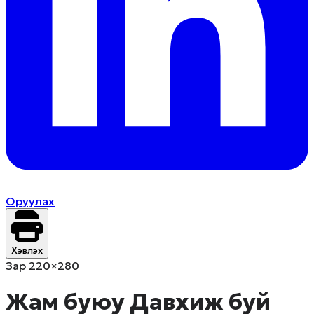
Оруулах
Хэвлэх
Зар 220×280
Жам буюу Давхиж буй