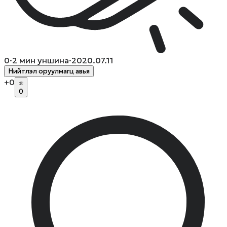
0
·
2
мин уншина
·
2020.07.11
Нийтлэл оруулмагц авья
+
0
0